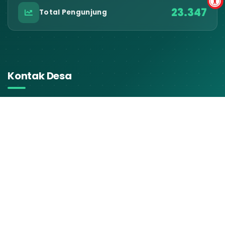
23.347
Total Pengunjung
Kontak Desa
ALAMAT KANTOR
Jalan Karangsalam No 30, RT 3 RW 1
Baturraden www.newsid.karangsalam-
baturraden.desa.id
EMAIL RESMI
karangsalam009@gmail.com
TELEPON / WA
0281681144