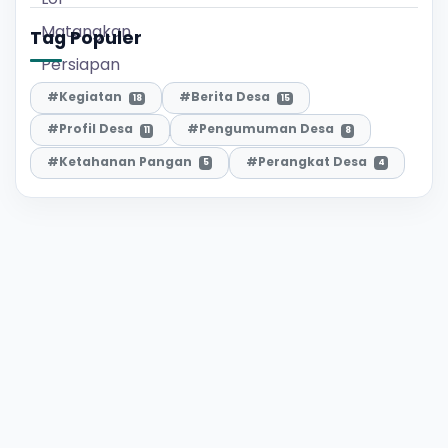
Tag Populer
#Kegiatan
#Berita Desa
18
15
#Profil Desa
#Pengumuman Desa
11
8
#Ketahanan Pangan
#Perangkat Desa
5
4