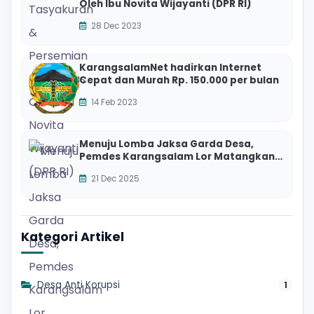
Oleh Ibu Novita Wijayanti (DPR RI)
28 Dec 2023
KarangsalamNet hadirkan Internet
Cepat dan Murah Rp. 150.000 per bulan
14 Feb 2023
Menuju Lomba Jaksa Garda Desa,
Pemdes Karangsalam Lor Matangkan
Persiapan Bersama Dinsospermasdes
21 Dec 2025
Banyumas
Kategori Artikel
Desa Anti Korupsi
1